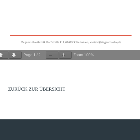
Page
1
/
2
Zoom
100%
ZURÜCK ZUR ÜBERSICHT