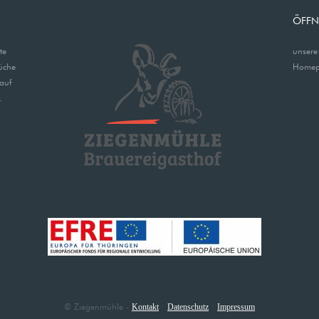
ÖFFN
te
unsere
üche
Homep
 auf
.
© Ziegenmühle -
·
·
Kontakt
Datenschutz
Impressum