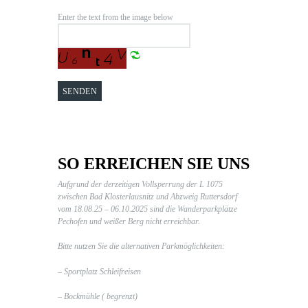
Enter the text from the image below
SO ERREICHEN SIE UNS
Aufgrund der derzeitigen Vollsperrung der L 1075
zwischen Bad Klosterlausnitz und Abzweig Ruttersdorf
vom 18.08.25 – 06.10.2025 sind die Wanderparkplätze
Pechofen und weißer Berg nicht erreichbar.
Bitte nutzen Sie die alternativen Parkmöglichkeiten:
– Sportplatz Schleifreisen
– Bockmühle ( begrenzt)