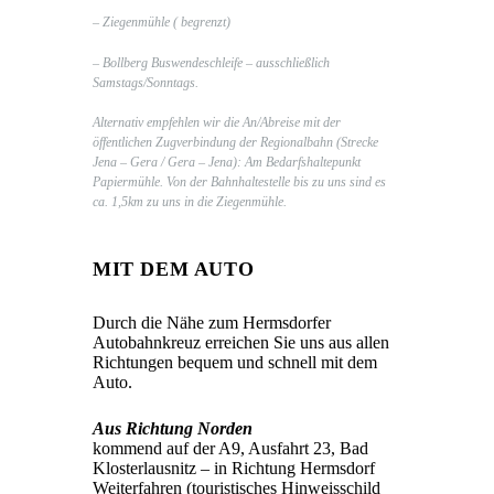
– Ziegenmühle ( begrenzt)
– Bollberg Buswendeschleife – ausschließlich
Samstags/Sonntags.
Alternativ empfehlen wir die An/Abreise mit der
öffentlichen Zugverbindung der Regionalbahn (Strecke
Jena – Gera / Gera – Jena): Am Bedarfshaltepunkt
Papiermühle. Von der Bahnhaltestelle bis zu uns sind es
ca. 1,5km zu uns in die Ziegenmühle.
MIT DEM AUTO
Durch die Nähe zum Hermsdorfer
Autobahnkreuz erreichen Sie uns aus allen
Richtungen bequem und schnell mit dem
Auto.
Aus Richtung Norden
kommend auf der A9, Ausfahrt 23, Bad
Klosterlausnitz – in Richtung Hermsdorf
Weiterfahren (touristisches Hinweisschild