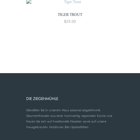
TIGER TROUT
$
25.00
DIE ZIEGENMÜHLE
Genießen Sie in unserem Haus saisonal abgestimmte
Gaumenfreuden aus einer hochwertig regionalen Küche und
freuen Sie sich auf traditionelle Klassiker sowie auf unsere
hausgebrauten
Holzländer
Bier-Spezialitäten.