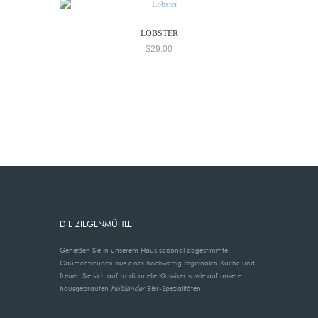
LOBSTER
$
29.00
DIE ZIEGENMÜHLE
Genießen Sie in unserem Haus saisonal abgestimmte
Gaumenfreuden aus einer hochwertig regionalen Küche und
freuen Sie sich auf traditionelle Klassiker sowie auf unsere
hausgebrauten
Holzländer
Bier-Spezialitäten.