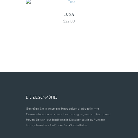
TUNA
$
22.00
DIE ZIEGENMÜHLE
Genießen Sie in unserem Haus saisonal abgestimmte
Gaumenfreuden aus einer hochwertig regionalen Küche und
freuen Sie sich auf traditionelle Klassiker sowie auf unsere
hausgebrauten
Holzländer
Bier-Spezialitäten.