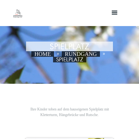
SPIELPLATZ
HOME
RUNDGANG
SPIELPLATZ
Ihre Kinder toben auf dem hauseigenen Spielplatz mit
Kletterturm, Hängebrücke und Rutsche.