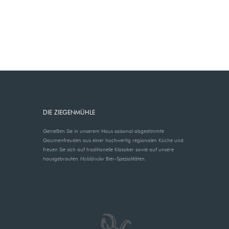
DIE ZIEGENMÜHLE
Genießen Sie in unserem Haus saisonal abgestimmte
Gaumenfreuden aus einer hochwertig regionalen Küche und
freuen Sie sich auf traditionelle Klassiker sowie auf unsere
hausgebrauten
Holzländer
Bier-Spezialitäten.