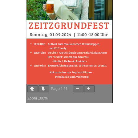
Page
1
/
1
Zoom
100%